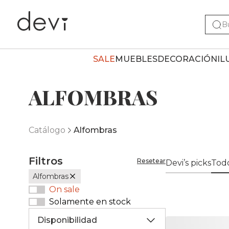
SALE
MUEBLES
DECORACIÓN
IL
ALFOMBRAS
Catálogo
Alfombras
Filtros
Resetear
Devi’s picks
Todo
Alfombras
On sale
Solamente en stock
Disponibilidad