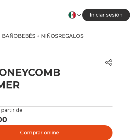
Iniciar sesión
+ BAÑO
BEBÉS + NIÑOS
REGALOS
HONEYCOMB
MER
 partir de
00
Comprar online