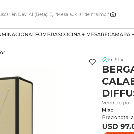
UMINACIÓN
ALFOMBRAS
COCINA + MESA
RECÁMARA 
sor
En Stock
BERG
CALAB
DIFFU
Vendido por
Mixo
Precio total a
USD 97.