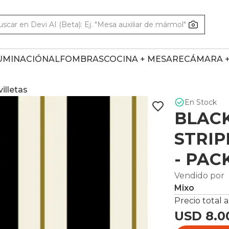
UMINACIÓN
ALFOMBRAS
COCINA + MESA
RECÁMARA 
villetas
En Stock
BLAC
STRIP
- PAC
Vendido por
Mixo
Precio total a
USD 8.0