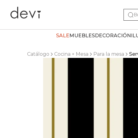
SALE
MUEBLES
DECORACIÓN
IL
Catálogo
Cocina + Mesa
Para la mesa
Ser