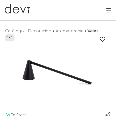
Catálogo
Decoración
Aromaterapia
Velas
1/2
En Stock