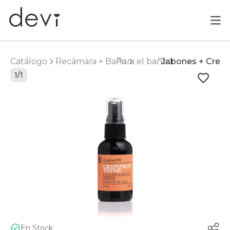
Catálogo
Recámara + Baño
Para el baño
Jabones + Crem
1/1
En Stock