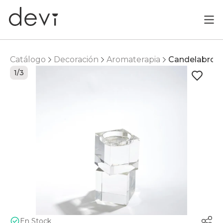
Catálogo
Decoración
Aromaterapia
Candelabro
1/3
En Stock