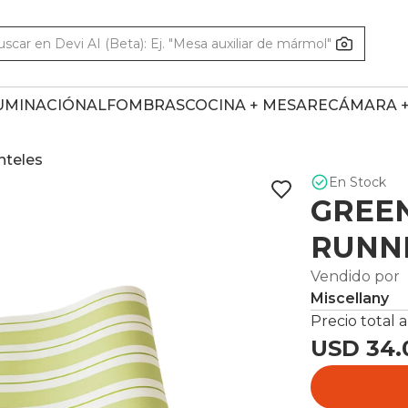
UMINACIÓN
ALFOMBRAS
COCINA + MESA
RECÁMARA 
teles
En Stock
GREEN
RUNN
Vendido por
Miscellany
Precio total a
USD 34.