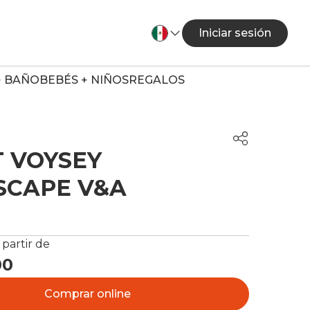
Iniciar sesión
+ BAÑO
BEBÉS + NIÑOS
REGALOS
 VOYSEY
SCAPE V&A
 partir de
00
Comprar online