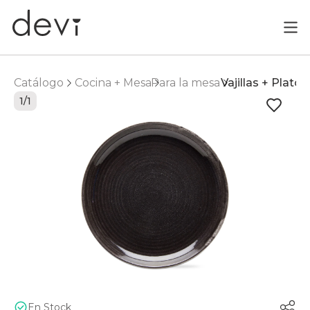
Catálogo
Cocina + Mesa
Para la mesa
Vajillas + Platos
1/1
En Stock