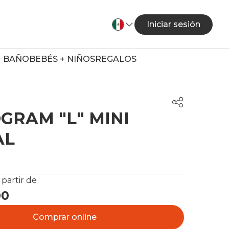
Iniciar sesión
+ BAÑO
BEBÉS + NIÑOS
REGALOS
RAM "L" MINI
AL
 partir de
00
Comprar online