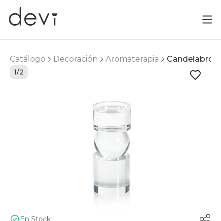
Catálogo
Decoración
Aromaterapia
Candelabro
1/2
En Stock