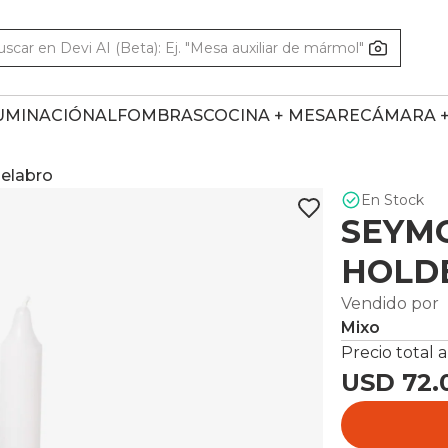
UMINACIÓN
ALFOMBRAS
COCINA + MESA
RECÁMARA 
elabro
En Stock
SEYM
HOLDE
Vendido por
Mixo
Precio total a
USD 72.