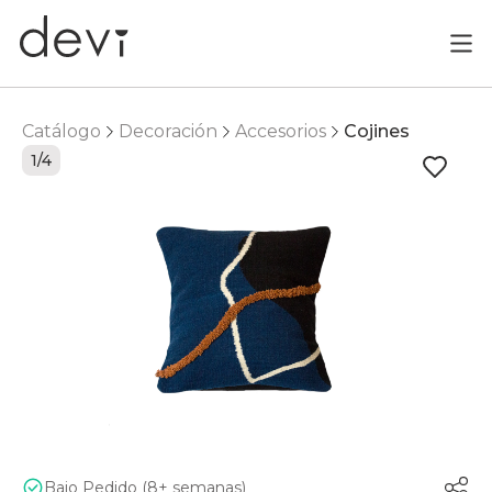
Catálogo
Decoración
Accesorios
Cojines
1/4
Bajo Pedido (8+ semanas)