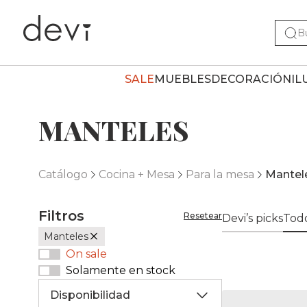
SALE
MUEBLES
DECORACIÓN
IL
MANTELES
Catálogo
Cocina + Mesa
Para la mesa
Mantel
Filtros
Resetear
Devi’s picks
Todo
Manteles
On sale
Solamente en stock
Disponibilidad