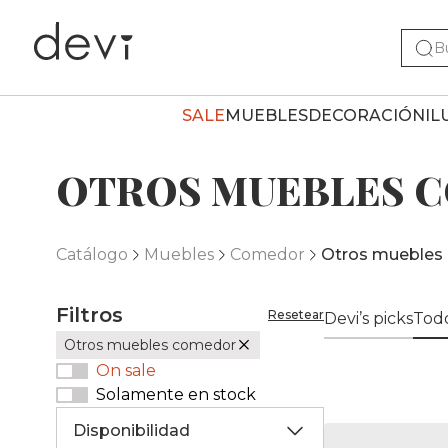
SALE
MUEBLES
DECORACIÓN
IL
OTROS MUEBLES 
Catálogo
Muebles
Comedor
Otros muebles
Filtros
Resetear
Devi’s picks
Todo
Otros muebles comedor
On sale
Solamente en stock
Disponibilidad